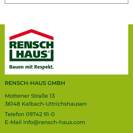
RENSCH-HAUS GMBH
Mottener Straße 13
36148 Kalbach-Uttrichshausen
Telefon
09742 91-0
E-Mail
info@rensch-haus.com