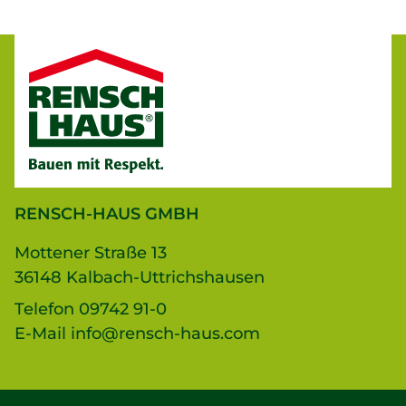
RENSCH-HAUS GMBH
Mottener Straße 13
36148 Kalbach-Uttrichshausen
Telefon
09742 91-0
E-Mail
info@rensch-haus.com