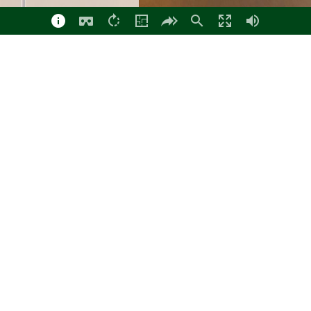
Dusch - WC OG
Küche
Büro OG
Eingang
Flur EG
Küche
Esszimmer
Wohnzimmer
Büro EG
Dusch - WC EG
Flur OG
Flur OG 2
Schlafzimmer
Badezimmer
Ankleide
Dusch - WC OG