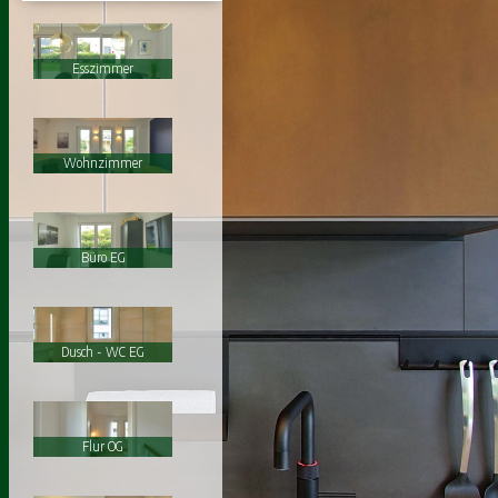
Esszimmer
Wohnzimmer
Büro EG
Dusch - WC EG
Flur OG