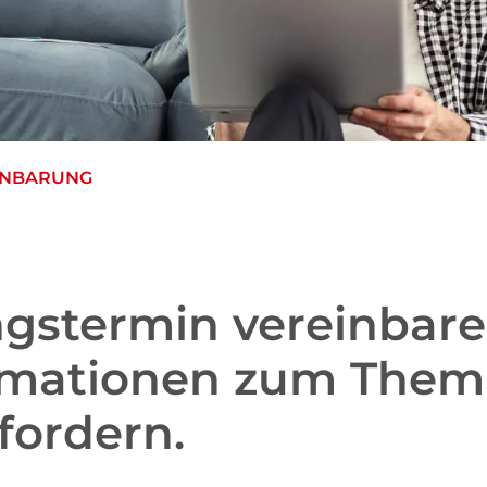
INBARUNG
ngstermin vereinbar
rmationen zum Them
ordern.