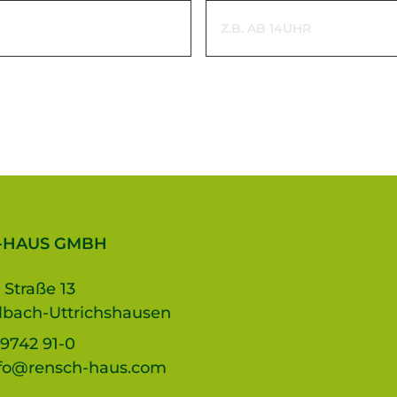
-HAUS GMBH
 Straße 13
lbach-Uttrichshausen
9742 91-0
fo@rensch-haus.com