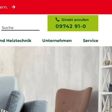
ern.
Direkt anrufen
09742 91-0
und Heiztechnik
Unternehmen
Service