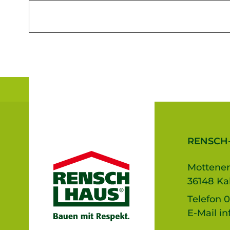
RENSCH
Mottener
36148 Ka
Telefon
0
E-Mail
in